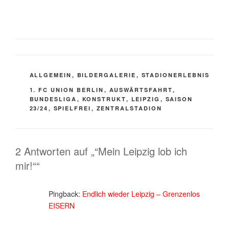
KATEGORIEN
ALLGEMEIN
,
BILDERGALERIE
,
STADIONERLEBNIS
SCHLAGWÖRTER
1. FC UNION BERLIN
,
AUSWÄRTSFAHRT
,
BUNDESLIGA
,
KONSTRUKT
,
LEIPZIG
,
SAISON
23/24
,
SPIELFREI
,
ZENTRALSTADION
2 Antworten auf „“Mein Leipzig lob ich
mir!““
Pingback:
Endlich wieder Leipzig – Grenzenlos
EISERN