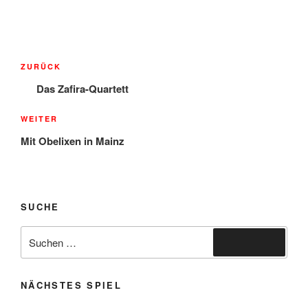
Beitragsnavigation
Vorheriger
ZURÜCK
Beitrag
Das Zafira-Quartett
Nächster
WEITER
Beitrag
Mit Obelixen in Mainz
SUCHE
Suche
Suchen
nach:
NÄCHSTES SPIEL