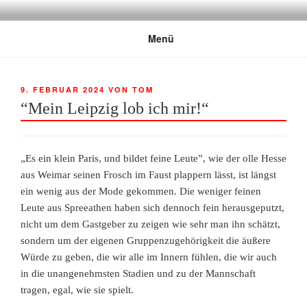
Zum
GRENZENLOS EISERN
Fanclub für Respekt und Toleranz im Stadion
Inhalt
Menü
springen
VERÖFFENTLICHT
9. FEBRUAR 2024
VON
TOM
AM
“Mein Leipzig lob ich mir!“
„Es ein klein Paris, und bildet feine Leute”, wie der olle Hesse
aus Weimar seinen Frosch im Faust plappern lässt, ist längst
ein wenig aus der Mode gekommen. Die weniger feinen
Leute aus Spreeathen haben sich dennoch fein herausgeputzt,
nicht um dem Gastgeber zu zeigen wie sehr man ihn schätzt,
sondern um der eigenen Gruppenzugehörigkeit die äußere
Würde zu geben, die wir alle im Innern fühlen, die wir auch
in die unangenehmsten Stadien und zu der Mannschaft
tragen, egal, wie sie spielt.