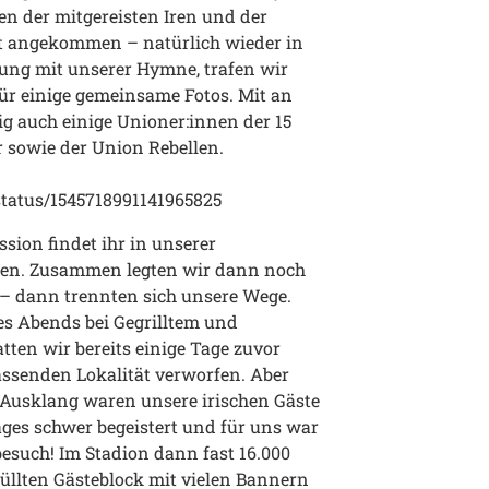
n der mitgereisten Iren und der
dt angekommen – natürlich wieder in
ung mit unserer Hymne, trafen wir
für einige gemeinsame Fotos. Mit an
g auch einige Unioner:innen der 15
r sowie der Union Rebellen.
status/1545718991141965825
ssion findet ihr in unserer
nten. Zusammen legten wir dann noch
– dann trennten sich unsere Wege.
s Abends bei Gegrilltem und
ten wir bereits einige Tage zuvor
assenden Lokalität verworfen. Aber
usklang waren unsere irischen Gäste
ages schwer begeistert und für uns war
esuch! Im Stadion dann fast 16.000
üllten Gästeblock mit vielen Bannern