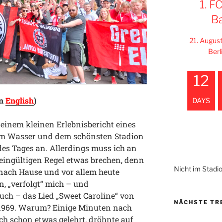
1. F
B
21. Augus
Berl
12
in
English
)
DAYS
einem kleinen Erlebnisbericht eines
m Wasser und dem schönsten Stadion
des Tages an. Allerdings muss ich an
emeingültigen Regel etwas brechen, denn
Nicht im Stadi
ach Hause und vor allem heute
n, „verfolgt“ mich – und
uch – das Lied „Sweet Caroline“ von
NÄCHSTE TR
1969. Warum? Einige Minuten nach
ich schon etwas gelehrt, dröhnte auf