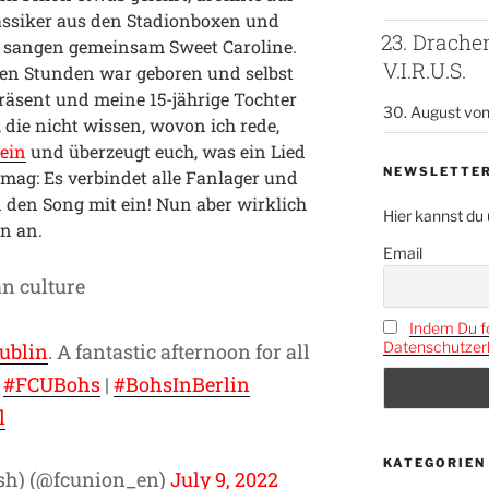
assiker aus den Stadionboxen und
23. Drach
 sangen gemeinsam Sweet Caroline.
V.I.R.U.S.
en Stunden war geboren und selbst
äsent und meine 15-jährige Tochter
30. August vo
, die nicht wissen, wovon ich rede,
rein
und überzeugt euch, was ein Lied
NEWSLETTE
rmag: Es verbindet alle Fanlager und
n den Song mit ein! Nun aber wirklich
Hier kannst du
n an.
Email
n culture
Indem Du fo
Datenschutzerk
ublin
. A fantastic afternoon for all
.
#FCUBohs
|
#BohsInBerlin
l
KATEGORIEN
ish) (@fcunion_en)
July 9, 2022