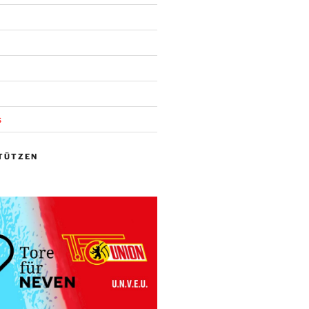
s
TÜTZEN