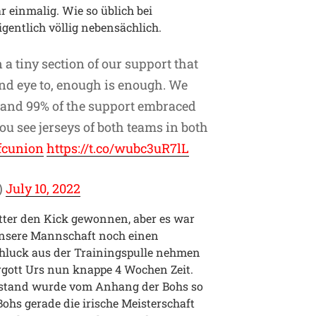
 einmalig. Wie so üblich bei
eigentlich völlig nebensächlich.
a tiny section of our support that
ind eye to, enough is enough. We
 and 99% of the support embraced
 you see jerseys of both teams in both
fcunion
https://t.co/wubc3uR7lL
)
July 10, 2022
ter den Kick gewonnen, aber es war
 unsere Mannschaft noch einen
luck aus der Trainingspulle nehmen
rgott Urs nun knappe 4 Wochen Zeit.
ndstand wurde vom Anhang der Bohs so
 Bohs gerade die irische Meisterschaft