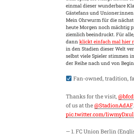
einmal dieser wunderbare Kl
Gästefans und Unioner:innen
Mein Ohrwurm für die nächst
heute Morgen noch mächtig pr
ziemlich beeindruckt. Für alle
dann
klickt einfach mal hier 
in den Stadien dieser Welt ve
selbst viele Spieler stimmen i
der Reihe nach und von Begin
Fan-owned, tradition, fa
Thanks for the visit,
@bfcd
of us at the
@StadionAdAF
pic.twitter.com/IiwmyDxul
— 1. FC Union Berlin (Engl