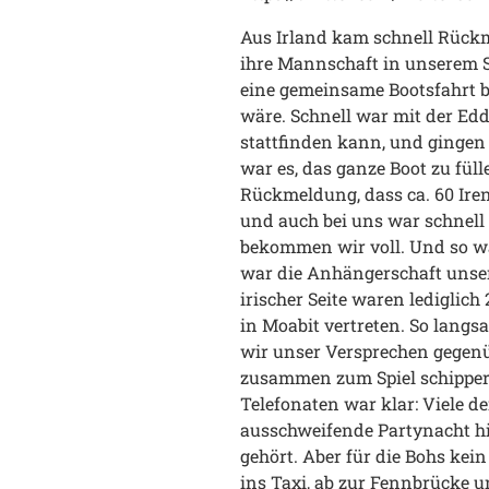
Aus Irland kam schnell Rückm
ihre Mannschaft in unserem 
eine gemeinsame Bootsfahrt bz
wäre. Schnell war mit der Edd
stattfinden kann, und gingen 
war es, das ganze Boot zu fül
Rückmeldung, dass ca. 60 Ire
und auch bei uns war schnell k
bekommen wir voll. Und so wa
war die Anhängerschaft unser
irischer Seite waren lediglic
in Moabit vertreten. So langs
wir unser Versprechen gegenü
zusammen zum Spiel schippe
Telefonaten war klar: Viele de
ausschweifende Partynacht hi
gehört. Aber für die Bohs kein
ins Taxi, ab zur Fennbrücke 