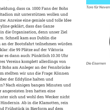
Tore für Neven
eldung, dass ca. 1000 Fans der Bohs
Stadion mit unterstützen wollen und
w. Anreise eine geniale und tolle Idee
yline geklärt, dass das Ganze
in die Organisation, denn unser Ziel
len. Schnell kam aus Dublin die
n an der Bootsfahrt teilnehmen würden
lar: die 99 Plätze auf der Viktoria
r es dann auch: Pünktlich 10.30 Uhr
es Vereins komplett allerdings von
Die Eisernen
h 2 Bohs am Anleger an der Fennbrücke
am stellten wir uns die Frage: Können
ber der Eddyline halten und
rn? Nach einigen bangen Minuten und
r angereisten Iren hatten eine
nter sich und wohl den Wecker nicht
 Hindernis. Ab in die Klamotten, rein
und Frühstück in Bierform auf dem