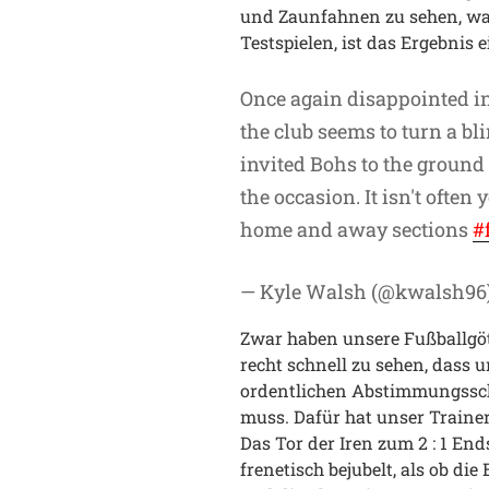
und Zaunfahnen zu sehen, war
Testspielen, ist das Ergebnis 
Once again disappointed in 
the club seems to turn a bl
invited Bohs to the ground
the occasion. It isn't often
home and away sections
#
— Kyle Walsh (@kwalsh96
Zwar haben unsere Fußballgöt
recht schnell zu sehen, dass
ordentlichen Abstimmungssch
muss. Dafür hat unser Traine
Das Tor der Iren zum 2 : 1 E
frenetisch bejubelt, als ob die