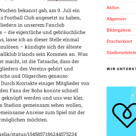
Aktion
Wochen bekannt gab, am 9. Juli ein
 Football Club angesetzt zu haben,
Allgemein
gliedern in unserem Fanclub
Bildergalerie
 – die eigentliche und gebräuchliche
 lasse ich an dieser Stelle einmal
Drachenboot
szulösen – kündigte sich der älteste
Stadionerlebni
allklub Irlands sein Kommen an. Was
 macht, ist die Tatsache, dass der
gliedern des Vereins gehört und
WIR UNTERS
heichs und Oligarchen genauso
 Durch Kontakte einiger Mitglieder von
nden Fans der Bohs konnte schnell
d geknüpft werden und uns war klar,
 im Stadion gemeinsam sehen wollen,
emeinsame Anreise zum Spiel mit der
rmöglichen möchten.
rnelia/status/1545857186244575234