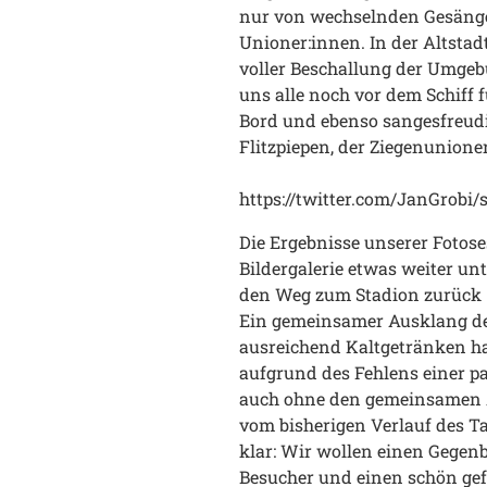
nur von wechselnden Gesänge
Unioner:innen. In der Altsta
voller Beschallung der Umgeb
uns alle noch vor dem Schiff 
Bord und ebenso sangesfreudi
Flitzpiepen, der Ziegenunione
https://twitter.com/JanGrobi/
Die Ergebnisse unserer Fotose
Bildergalerie etwas weiter u
den Weg zum Stadion zurück 
Ein gemeinsamer Ausklang de
ausreichend Kaltgetränken hat
aufgrund des Fehlens einer p
auch ohne den gemeinsamen A
vom bisherigen Verlauf des T
klar: Wir wollen einen Gegenb
Besucher und einen schön gef