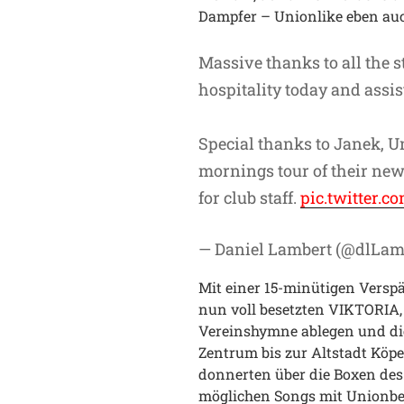
Dampfer – Unionlike eben auc
Massive thanks to all the s
hospitality today and ass
Special thanks to Janek, Un
mornings tour of their new
for club staff.
pic.twitter.
— Daniel Lambert (@dlLa
Mit einer 15-minütigen Versp
nun voll besetzten VIKTORIA,
Vereinshymne ablegen und die
Zentrum bis zur Altstadt Köpe
donnerten über die Boxen des 
möglichen Songs mit Unionbez