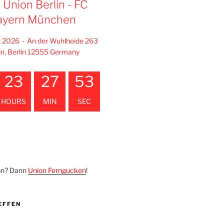
C Union Berlin - FC
ayern München
t 2026
-
An der Wuhlheide 263
in, Berlin 12555 Germany
23
27
52
HOURS
MIN
SEC
on? Dann
Union Ferngucken
!
EFFEN