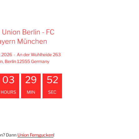
C Union Berlin - FC
ayern München
t 2026
-
An der Wuhlheide 263
in, Berlin 12555 Germany
03
29
51
HOURS
MIN
SEC
on? Dann
Union Ferngucken
!