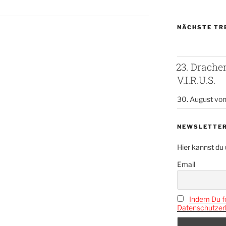
NÄCHSTE TR
23. Drach
V.I.R.U.S.
30. August vo
NEWSLETTE
Hier kannst du
Email
Indem Du fo
Datenschutzerk