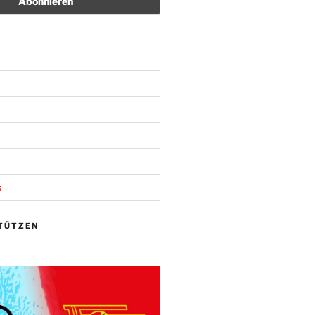
s
TÜTZEN