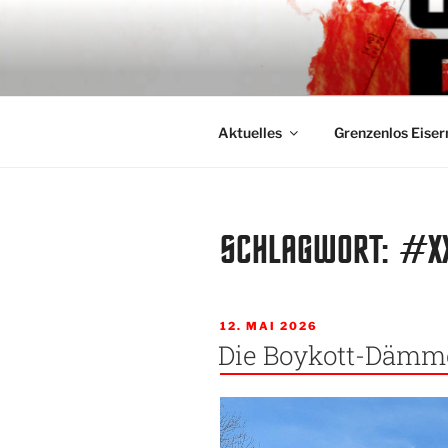
Zum
Inhalt
GRENZENL
springen
Fanclub für Respekt und Toler
Aktuelles
Grenzenlos Eiser
SCHLAGWORT:
#X
VERÖFFENTLICHT
12. MAI 2026
AM
Die Boykott-Dämm