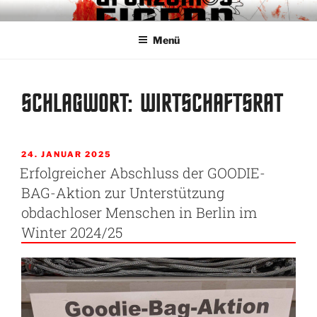
Zum
GRENZENLOS EISERN
Fanclub für Respekt und Toleranz im Stadion
Inhalt
Menü
springen
SCHLAGWORT:
WIRTSCHAFTSRAT
VERÖFFENTLICHT
24. JANUAR 2025
AM
Erfolgreicher Abschluss der GOODIE-
BAG-Aktion zur Unterstützung
obdachloser Menschen in Berlin im
Winter 2024/25