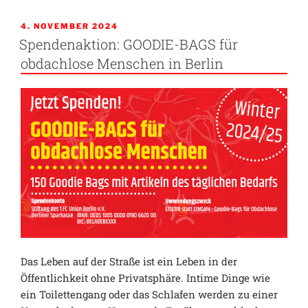
der
GOODIE-
VERÖFFENTLICHT
4. NOVEMBER 2024
AM
BAG-
Spendenaktion: GOODIE-BAGS für
Aktion
obdachlose Menschen in Berlin
zur
Unterstützung
obdachloser
Menschen
in
Berlin
im
Winter
2024/25“
Das Leben auf der Straße ist ein Leben in der
Öffentlichkeit ohne Privatsphäre. Intime Dinge wie
ein Toilettengang oder das Schlafen werden zu einer