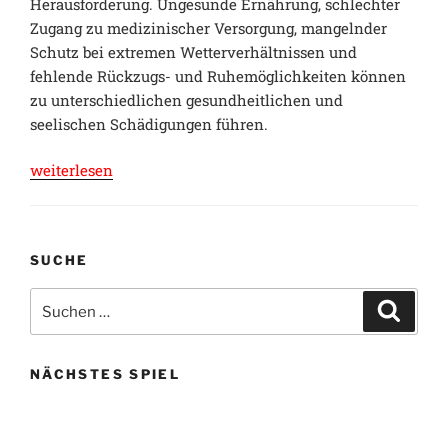
Herausforderung. Ungesunde Ernährung, schlechter
Zugang zu medizinischer Versorgung, mangelnder
Schutz bei extremen Wetterverhältnissen und
fehlende Rückzugs- und Ruhemöglichkeiten können
zu unterschiedlichen gesundheitlichen und
seelischen Schädigungen führen.
„Spendenaktion:
weiterlesen
GOODIE-
BAGS
für
SUCHE
obdachlose
Menschen
Suche
Suche
in
nach:
Berlin“
NÄCHSTES SPIEL