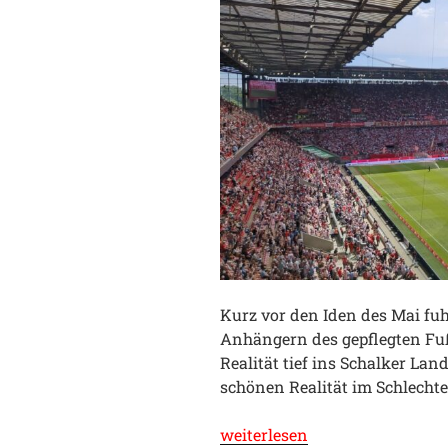
Kurz vor den Iden des Mai fuh
Anhängern des gepflegten Fuß
Realität tief ins Schalker La
schönen Realität im Schlecht
„Starcar
weiterlesen