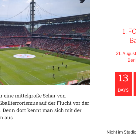
1. F
B
21. Augus
Berl
13
DAYS
r eine mittelgroße Schar von
ballterrorismus auf der Flucht vor der
nd. Denn dort kennt man sich mit der
en aus.
Nicht im Stadi