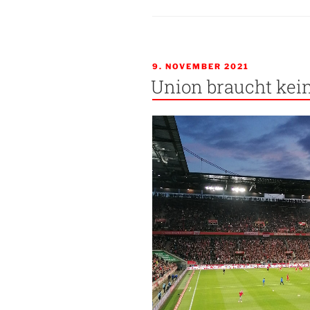
Episode
33:
Der
Fußballgott
VERÖFFENTLICHT
9. NOVEMBER 2021
schlägt
AM
Union braucht kei
zurück“