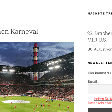
NÄCHSTE TR
nen Karneval
23. Drach
V.I.R.U.S.
30. August vo
NEWSLETTE
Hier kannst du
Email
Indem Du fo
Datenschutzerk