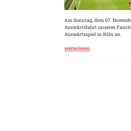
Am Sonntag, dem 07. Novembe
Auswärtsfahrt unseres Fancl
Auswärtsspiel in Köln an.
„Union
weiterlesen
braucht
keinen
Karneval“