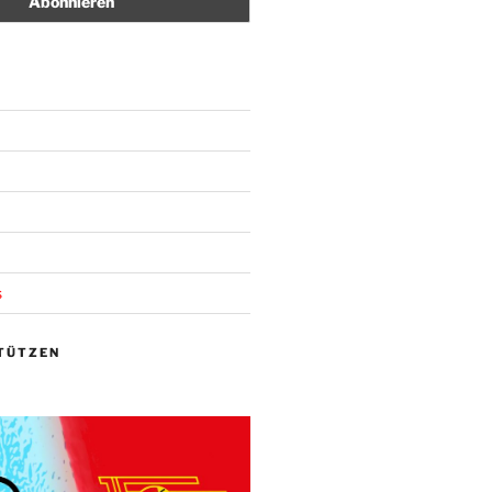
s
TÜTZEN