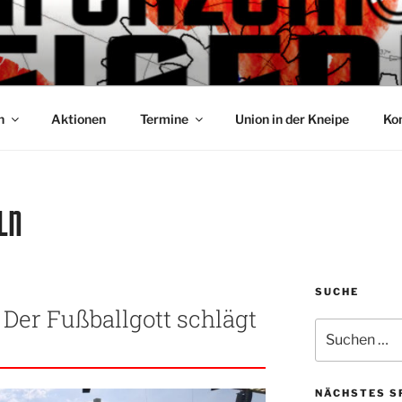
OS EISERN
anz im Stadion
n
Aktionen
Termine
Union in der Kneipe
Ko
LN
SUCHE
 Der Fußballgott schlägt
Suche
nach:
NÄCHSTES S