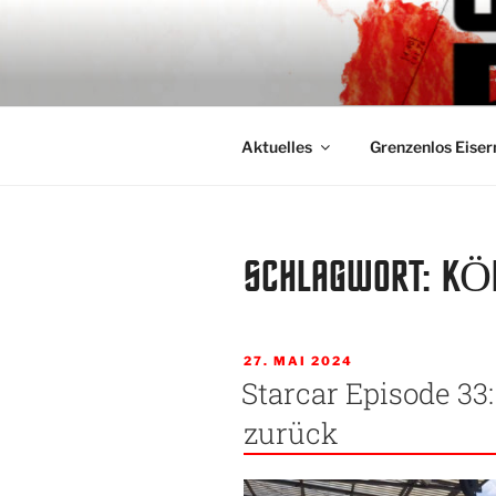
Zum
Inhalt
GRENZENL
springen
Fanclub für Respekt und Toler
Aktuelles
Grenzenlos Eiser
SCHLAGWORT:
KÖ
VERÖFFENTLICHT
27. MAI 2024
AM
Starcar Episode 33:
zurück