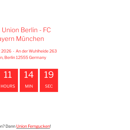
C Union Berlin - FC
ayern München
t 2026
-
An der Wuhlheide 263
in, Berlin 12555 Germany
11
14
18
HOURS
MIN
SEC
on? Dann
Union Ferngucken
!