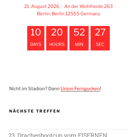
21. August 2026
-
An der Wuhlheide 263
Berlin, Berlin 12555 Germany
10
20
52
27
DAYS
HOURS
MIN
SEC
Nicht im Stadion? Dann
Union Ferngucken
!
NÄCHSTE TREFFEN
23. Drachenbootcup vom EISERNEN