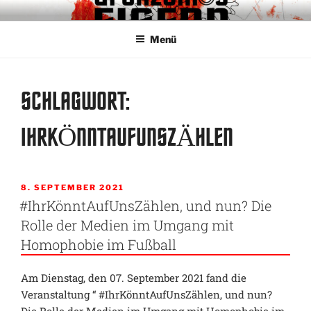
Zum
GRENZENLOS EISERN
Fanclub für Respekt und Toleranz im Stadion
Inhalt
Menü
springen
SCHLAGWORT:
IHRKÖNNTAUFUNSZÄHLEN
VERÖFFENTLICHT
8. SEPTEMBER 2021
AM
#IhrKönntAufUnsZählen, und nun? Die
Rolle der Medien im Umgang mit
Homophobie im Fußball
Am Dienstag, den 07. September 2021 fand die
Veranstaltung “ #IhrKönntAufUnsZählen, und nun?
Die Rolle der Medien im Umgang mit Homophobie im