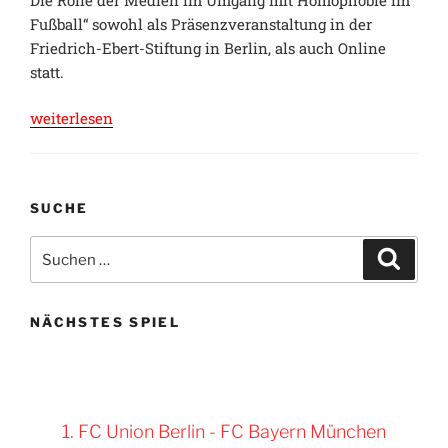
Fußball“ sowohl als Präsenzveranstaltung in der
Friedrich-Ebert-Stiftung in Berlin, als auch Online
statt.
„#IhrKönntAufUnsZählen,
weiterlesen
und
nun?
Die
SUCHE
Rolle
der
Suche
Suche
Medien
nach:
im
Umgang
NÄCHSTES SPIEL
mit
Homophobie
im
Fußball“
1. FC Union Berlin - FC Bayern München