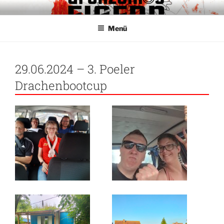
Zum
GRENZENLOS EISERN
Fanclub für Respekt und Toleranz im Stadion
Inhalt
Menü
springen
29.06.2024 – 3. Poeler
Drachenbootcup