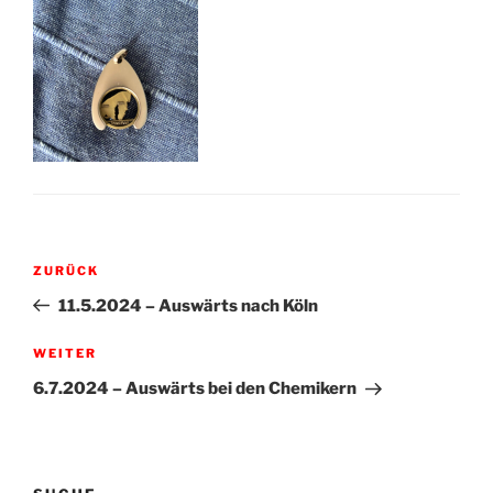
Beitragsnavigation
Vorheriger
ZURÜCK
Beitrag
11.5.2024 – Auswärts nach Köln
Nächster
WEITER
Beitrag
6.7.2024 – Auswärts bei den Chemikern