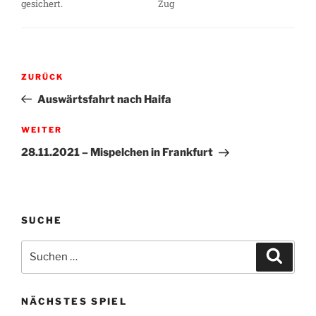
gesichert.
Zug
Beitragsnavigation
Vorheriger
ZURÜCK
Beitrag
Auswärtsfahrt nach Haifa
Nächster
WEITER
Beitrag
28.11.2021 – Mispelchen in Frankfurt
SUCHE
Suche
Suche
nach:
NÄCHSTES SPIEL