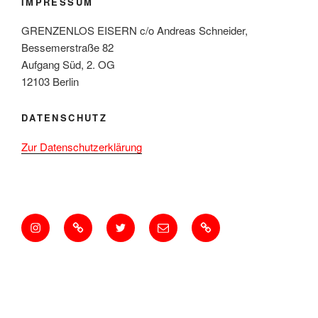
IMPRESSUM
GRENZENLOS EISERN c/o Andreas Schneider,
Bessemerstraße 82
Aufgang Süd, 2. OG
12103 Berlin
DATENSCHUTZ
Zur Datenschutzerklärung
Instagram
BlueSky
GrnznlsEisern
E-
Mastodon
Mail