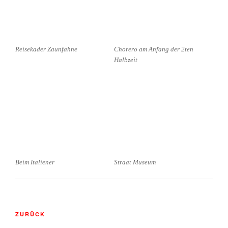
Reisekader Zaunfahne
Chorero am Anfang der 2ten
Halbzeit
Beim Italiener
Straat Museum
Beitragsnavigation
Vorheriger
ZURÜCK
Beitrag