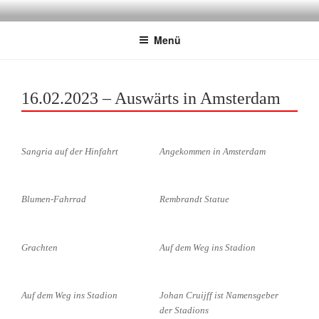
Zum
GRENZENLOS EISERN
Fanclub für Respekt und Toleranz im Stadion
Inhalt
Menü
springen
16.02.2023 – Auswärts in Amsterdam
Sangria auf der Hinfahrt
Angekommen in Amsterdam
Blumen-Fahrrad
Rembrandt Statue
Grachten
Auf dem Weg ins Stadion
Auf dem Weg ins Stadion
Johan Cruijff ist Namensgeber
der Stadions