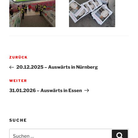
Beitragsnavigation
Vorheriger
ZURÜCK
Beitrag
20.12.2025 – Auswärts in Nürnberg
Nächster
WEITER
Beitrag
31.01.2026 – Auswärts in Essen
SUCHE
Suche
Suche