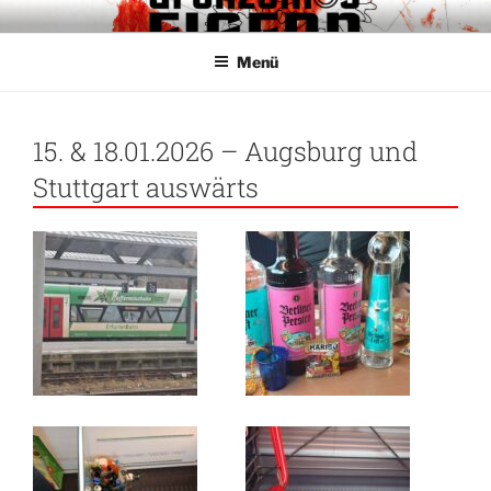
Zum
GRENZENLOS EISERN
Fanclub für Respekt und Toleranz im Stadion
Inhalt
Menü
springen
15. & 18.01.2026 – Augsburg und
Stuttgart auswärts