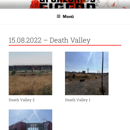
Zum
GRENZENLOS EISERN
Fanclub für Respekt und Toleranz im Stadion
Inhalt
Menü
springen
15.08.2022 – Death Valley
Death Valley 2
Death Valley 1