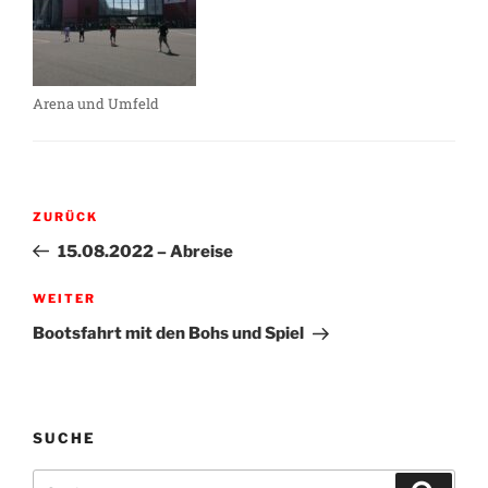
Arena und Umfeld
Beitragsnavigation
Vorheriger
ZURÜCK
Beitrag
15.08.2022 – Abreise
Nächster
WEITER
Beitrag
Bootsfahrt mit den Bohs und Spiel
SUCHE
Suche
Suche