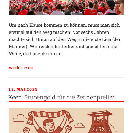
Um nach Hause kommen zu können, muss man sich
erstmal auf den Weg machen. Vor sechs Jahren
machte sich Union auf den Weg in die erste Liga (der
Männer). Wir reisten hinterher und brauchten eine
Weile, dort anzukommen…
„Football’s
weiterlesen
coming
home“
VERÖFFENTLICHT
13. MAI 2025
AM
Keen Grubengold für die Zechenpreller