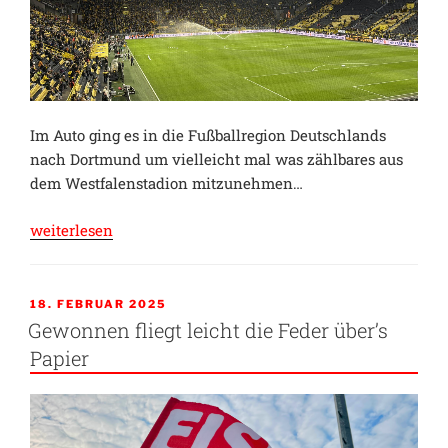
Im Auto ging es in die Fußballregion Deutschlands
nach Dortmund um vielleicht mal was zählbares aus
dem Westfalenstadion mitzunehmen…
„Mut,
weiterlesen
dein
Name
sei
VERÖFFENTLICHT
18. FEBRUAR 2025
AM
Wankel…“
Gewonnen fliegt leicht die Feder über’s
Papier