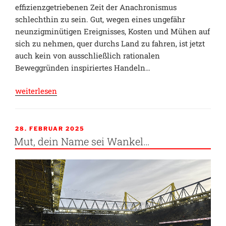
effizienzgetriebenen Zeit der Anachronismus
schlechthin zu sein. Gut, wegen eines ungefähr
neunzigminütigen Ereignisses, Kosten und Mühen auf
sich zu nehmen, quer durchs Land zu fahren, ist jetzt
auch kein von ausschließlich rationalen
Beweggründen inspiriertes Handeln…
„Kopfmachen
weiterlesen
in
Elm“
VERÖFFENTLICHT
28. FEBRUAR 2025
AM
Mut, dein Name sei Wankel…