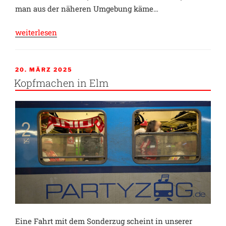
man aus der näheren Umgebung käme…
„Mit
weiterlesen
dem
Schmetterling
kam
VERÖFFENTLICHT
20. MÄRZ 2025
AM
die
Kopfmachen in Elm
Zuversicht“
Eine Fahrt mit dem Sonderzug scheint in unserer