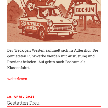
Der Treck gen Westen sammelt sich in Adlershof. Die
gemieteten Fuhrwerke werden mit Ausrüstung und
Proviant beladen. Auf geht’s nach Bochum als
Klassenfahrt…
„Keen
weiterlesen
Grubengold
für
die
VERÖFFENTLICHT
18. APRIL 2025
AM
Zechenpreller“
Gestatten Preu…