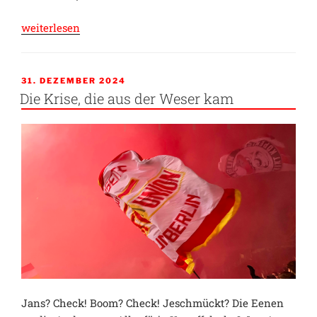
„Out
weiterlesen
of
Heidenheim“
VERÖFFENTLICHT
31. DEZEMBER 2024
AM
Die Krise, die aus der Weser kam
Jans? Check! Boom? Check! Jeschmückt? Die Eenen