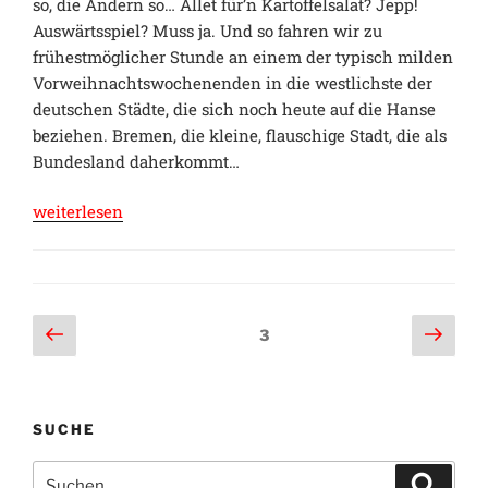
so, die Andern so… Allet für’n Kartoffelsalat? Jepp!
Auswärtsspiel? Muss ja. Und so fahren wir zu
frühestmöglicher Stunde an einem der typisch milden
Vorweihnachtswochenenden in die westlichste der
deutschen Städte, die sich noch heute auf die Hanse
beziehen. Bremen, die kleine, flauschige Stadt, die als
Bundesland daherkommt…
„Die
weiterlesen
Krise,
die
aus
der
Seitennummerierung
Vorherige
Näch
Seite
3
Weser
Seite
Seit
der
kam“
Beiträge
SUCHE
Suche
Suche