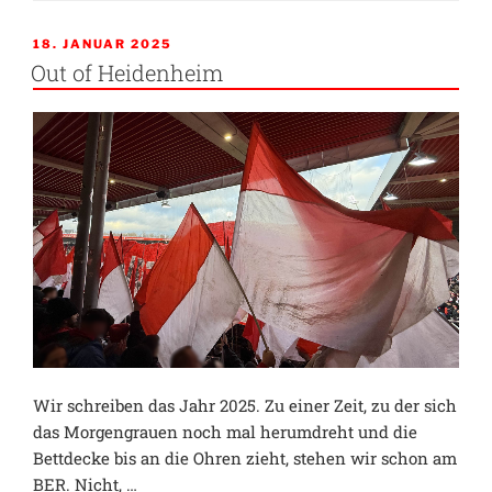
leicht
die
VERÖFFENTLICHT
18. JANUAR 2025
AM
Feder
Out of Heidenheim
über’s
Papier“
Wir schreiben das Jahr 2025. Zu einer Zeit, zu der sich
das Morgengrauen noch mal herumdreht und die
Bettdecke bis an die Ohren zieht, stehen wir schon am
BER. Nicht, …