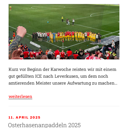
Kurz vor Beginn der Karwoche reisten wir mit einem
gut gefüllten ICE nach Leverkusen, um dem noch
amtierenden Meister unsere Aufwartung zu machen…
„Gestatten
weiterlesen
Preu…“
VERÖFFENTLICHT
11. APRIL 2025
AM
Osterhasenanpaddeln 2025